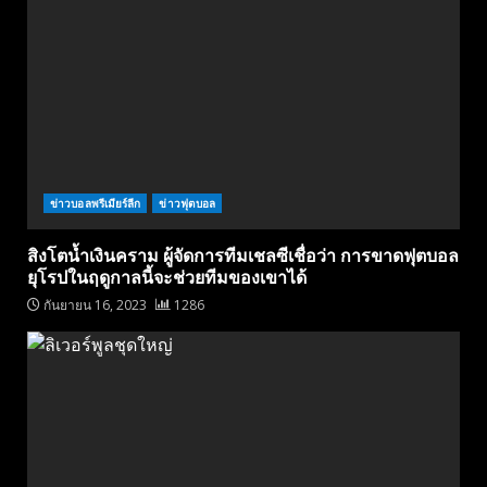
ข่าวบอลพรีเมียร์ลีก
ข่าวฟุตบอล
สิงโตน้ำเงินคราม ผู้จัดการทีมเชลซีเชื่อว่า การขาดฟุตบอล
ยุโรปในฤดูกาลนี้จะช่วยทีมของเขาได้
กันยายน 16, 2023
1286