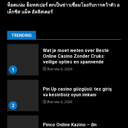
ท็อตแน่ม ฮ็อทสเปอร์ ตกเป็นข่าวเชื่อมโยงกับการคว้าตัว อ
เล็กซิส แม็ค อัลลิสเตอร์
TRENDING
Wat je moet weten over Beste
Online Casino Zonder Cruks:
veilige opties en spannende
1
สิงหาคม 6, 2026
Pin Up casino güzgüsü: tez giriş
və kesintisiz oyun imkanı
สิงหาคม 6, 2026
2
Pinco Online Kazino – Ən