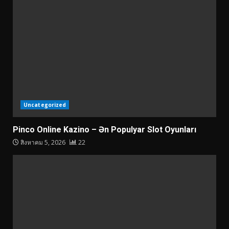
Uncategorized
Pinco Online Kazino – Ən Populyar Slot Oyunları
สิงหาคม 5, 2026
22