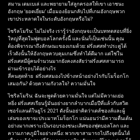
สมาน เดมเบเล่ และพยายามใส่ลูกครอสให้เขา เอาชนะ
อังกฤษ ‘ยอดเยี่ยม’ เมื่อมองย้อนกลับไปที่เกมอังกฤษพวก
เขาประหลาดใจในระดับอังกฤษหรือไม่?
ไซริลโมริน: ไม่ไม่จริง เรารู้ว่าอังกฤษจะเป็นบททดสอบที่ยิ่ง
ใหญ่ที่สุดในฟุตบอลโลกครั้งนี้ และนั่นก็เป็นเช่นนั้น คุณ
ต้องพิจารณาถึงลักษณะของเกมด้วย: ฝรั่งเศสทําประตูได้
เร็วดังนั้นให้อังกฤษควบคุมเกมซึ่งทําได้ดีมาก แต่ใช่ใน
ฝรั่งเศสมีผู้คนจํานวนมากยังคงสงสัยว่าฝรั่งเศสสามารถ
ผ่านเข้ารอบได้อย่างไร
สี่คนสุดท้าย ฝรั่งเศสมองไปข้างหน้าอย่างไรกับโมร็อกโก
เสมอกัน? ด้วยความกังวลใจ? ความมั่นใจ
ไซริลโมริน: ฉันจะพูดด้วยความมั่นใจ แต่ไม่มีความเย่อ
หยิ่ง ฝรั่งเศสเรียนรู้มันอย่างยากลําบากเมื่อปีที่แล้วกับสวิต
เซอร์แลนด์ในยูโร 2021 ดังนั้นอย่าคิดว่าเดส์ชองส์และผู้
เล่นของเขาจะประมาทโมร็อกโก แน่นอนว่ามีความตื่นเต้น
อย่างมากเพราะเป็นรอบรองชนะเลิศของฟุตบอลโลก และ
ความภาคภูมิใจอย่างหนึ่ง: พวกเขาสามารถไปถึงจุดนั้นได้