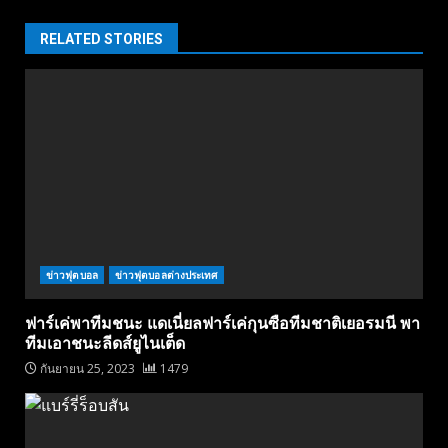
RELATED STORIES
ข่าวฟุตบอล
ข่าวฟุตบอลต่างประเทศ
ฟาร์เค่พาทีมชนะ แดเนี่ยลฟาร์เค่กุนซือทีมชาติเยอรมนี พา
ทีมเอาชนะลีดส์ยูไนเต็ด
กันยายน 25, 2023
1479