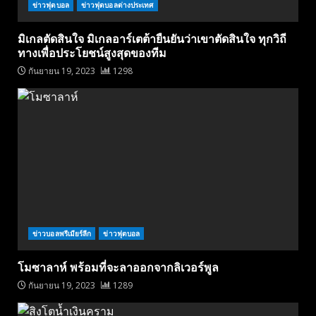
ข่าวฟุตบอล
ข่าวฟุตบอลต่างประเทศ
มิเกลตัดสินใจ มิเกลอาร์เตต้ายืนยันว่าเขาตัดสินใจ ทุกวิถี
ทางเพื่อประโยชน์สูงสุดของทีม
กันยายน 19, 2023
1298
ข่าวบอลพรีเมียร์ลีก
ข่าวฟุตบอล
โมซาลาห์ พร้อมที่จะลาออกจากลิเวอร์พูล
กันยายน 19, 2023
1289