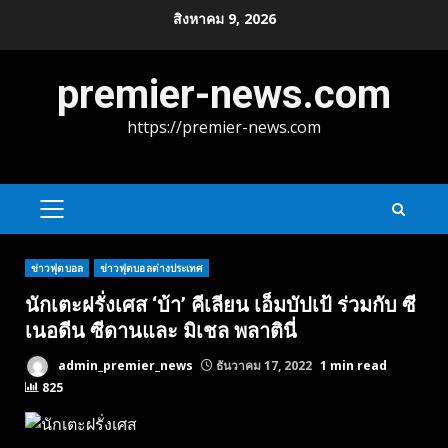
Skip
สิงหาคม 9, 2026
to
content
premier-news.com
https://premier-news.com
PRIMARY
MENU
ข่าวฟุตบอล
ข่าวฟุตบอลต่างประเทศ
นักเตะฝรั่งเศส ‘บ้า’ คีเลียน เอ็มบัปเป้ ร่วมกับ ซี
เนอดีน ซีดานและ มิเชล พลาตินี่
admin_premier_news
ธันวาคม 17, 2022
1 min read
825