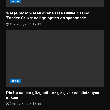
public
Wat je moet weten over Beste Online Casino
Zonder Cruks: veilige opties en spannende
สิงหาคม 6, 2026
12
public
Pin Up casino güzgüsü: tez giriş və kesintisiz oyun
imkanı
สิงหาคม 6, 2026
15