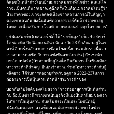
ดิแอซในหน้าต่างโอนย้ายมกราคมตามที่นักข่าว ฉันแน่ใจ
ว่าจะเป็นคนที่พวกเขาจะดูอีกครั้งในเดือนมกราคมโดยรู้ว่า
ป้ายราคาของเขาจะลดลงเนื่องจากสถานการณ์ในสัญญา
ของเขาเช่นกัน ดังนั้นฉันคิดว่าเอฟเวอร์ตันถ้าพวกเขาอยู่
ในตลาดเพื่อเสริมการโจมตี อาจจะค่อนข้างสูงในรายการ”
( กิฟเมสพอร์ต )เลสเตอร์ ซิตี้ ได้ “ขอข้อมูล” เกี่ยวกับ ริคาร์
โด้ ซอตติล ปีก ฟิออเรนติน่า นักเตะวัย 23 ปีกลับมาอยู่ในเร
ดาห์ อีกครั้งหลังจากการเชื่อมโยงครั้งก่อน แต่คราวนี้พวก
เขาสามารถเผชิญกับการแข่งขันจากไบรตัน ( กัซเซตต้า
เดลโล่ สปอร์ต )นิวคาสเซิ่ลยูไนเต็ด ยืนยันการเป็นพันธมิตร
ทางการค้าที่สำคัญ ยืนยันว่าความร่วมมือทางการค้ากับผู้
ผลิตยาง ได้รับการต่ออายุสำหรับฤดูกาล 2022-23ในการ
ต่ออายุการเป็นหุ้นส่วน หัวหน้าฝ่ายการค้าของ
บอกกับเว็บไซต์ของสโมสรว่า “การต่ออายุการเป็นหุ้นส่วน
กับ ถือเป็นข่าวดี พวกเขาเป็นธุรกิจที่แบ่งปันค่านิยมของเรา
ใน“การเป็นหุ้นส่วน กับสโมสรจะเป็นประโยชน์ต่อผู้
สนับสนุนของเราผ่านข้อเสนอพิเศษของพวกเขาในช่วง
ฤดูกาล ซึ่งเป็นข่าวดีในขณะที่เราต้องการสร้างครอบครัว