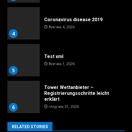
Coronavirus disease 2019
สิงหาคม 4, 2026
4
Test xml
สิงหาคม 1, 2026
5
Tower Wettanbieter –
Registrierungsschritte leicht
erklärt
6
กรกฎาคม 31, 2026
RELATED STORIES