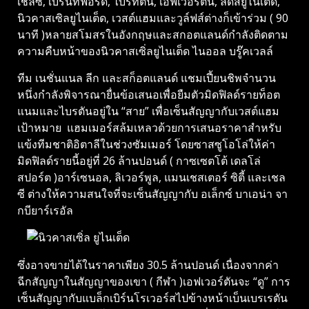
เชลซี, เบรนท์ฟอร์ด, ไบรท์ตัน, เอฟเวอร์ตัน, ลีดส์ยูไนเต็ด,
นิวคาสเซิลยูไนเต็ด, เวสต์แฮมและวูล์ฟส์ต่างก็เข้าร่วม ( 90
นาที )หลายสโมสรในอังกฤษและสกอตแลนด์กำลังติดตาม
ความคืบหน้าของนิวคาสเซิ่ลยูไนเต็ด ไนออล บรู๊คเวลล์
ทีม เนชั่นแนล ลีก และสก็อตแลนด์ แชมเปี้ยนชิพจำนวน
หนึ่งกำลังพิจารณายื่นข้อเสนอเพื่อยืมตัวมิดฟิลด์รายท็อต
แนมและไบรตันอยู่ใน “สาย” เพื่อเซ็นสัญญากับเวสต์แฮม
เป้าหมาย แฮมเมอร์สล้มเหลวด้วยการเสนอราคาสำหรับ
แข้งทีมชาติอิตาลีในช่วงซัมเมอร์ โดยซาสซูโอโล่ให้ค่า
มิดฟิลด์รายนี้อยู่ที่ 26 ล้านปอนด์ ( กาซเซตโต้ เดลโล่
สปอร์ต )อาร์เซนอล, ลิเวอร์พูล, แมนเชสเตอร์ ซิตี้ และเชล
ซี ต่างให้ความสนใจที่จะเซ็นสัญญากับ อเล็กซ์ บาเอน่า จา
กบียาร์เรอัล
ซึ่งอาจขายได้ในราคาเพียง 30.5 ล้านปอนด์ เนื่องจากค่า
ฉีกสัญญาในสัญญาของเขา ( กีฬา )เอฟเวอร์ตันจะ “ดู” การ
เซ็นสัญญากับแบล็กเบิร์นโรเวอร์สไปข้างหน้าเบ็นเบรเรตัน