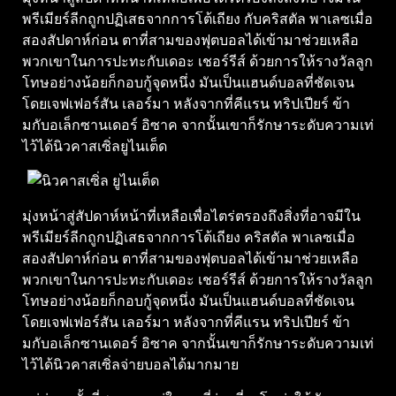
พรีเมียร์ลีกถูกปฏิเสธจากการโต้เถียง กับคริสตัล พาเลซเมื่อ
สองสัปดาห์ก่อน ตาที่สามของฟุตบอลได้เข้ามาช่วยเหลือ
พวกเขาในการปะทะกับเดอะ เชอร์รีส์ ด้วยการให้รางวัลลูก
โทษอย่างน้อยก็กอบกู้จุดหนึ่ง มันเป็นแฮนด์บอลที่ชัดเจน
โดยเจฟเฟอร์สัน เลอร์มา หลังจากที่คีแรน ทริปเปียร์ ข้า
มกับอเล็กซานเดอร์ อิซาค จากนั้นเขาก็รักษาระดับความเท่
ไว้ได้นิวคาสเซิ่ลยูไนเต็ด
มุ่งหน้าสู่สัปดาห์หน้าที่เหลือเพื่อไตร่ตรองถึงสิ่งที่อาจมีใน
พรีเมียร์ลีกถูกปฏิเสธจากการโต้เถียง คริสตัล พาเลซเมื่อ
สองสัปดาห์ก่อน ตาที่สามของฟุตบอลได้เข้ามาช่วยเหลือ
พวกเขาในการปะทะกับเดอะ เชอร์รีส์ ด้วยการให้รางวัลลูก
โทษอย่างน้อยก็กอบกู้จุดหนึ่ง มันเป็นแฮนด์บอลที่ชัดเจน
โดยเจฟเฟอร์สัน เลอร์มา หลังจากที่คีแรน ทริปเปียร์ ข้า
มกับอเล็กซานเดอร์ อิซาค จากนั้นเขาก็รักษาระดับความเท่
ไว้ได้นิวคาสเซิ่ลจ่ายบอลได้มากมาย