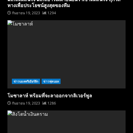
ทางเพื่อประโยชน์สูงสุดของทีม
กันยายน 19, 2023
1294
ข่าวบอลพรีเมียร์ลีก
ข่าวฟุตบอล
โมซาลาห์ พร้อมที่จะลาออกจากลิเวอร์พูล
กันยายน 19, 2023
1286