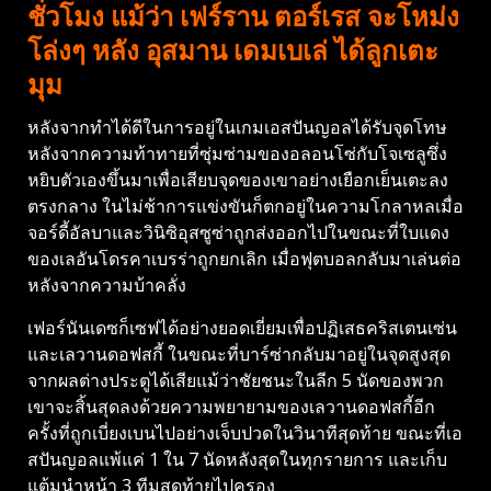
ชั่วโมง แม้ว่า เฟร์ราน ตอร์เรส จะโหม่ง
โล่งๆ หลัง อุสมาน เดมเบเล่ ได้ลูกเตะ
มุม
หลังจากทําได้ดีในการอยู่ในเกมเอสปันญอลได้รับจุดโทษ
หลังจากความท้าทายที่ซุ่มซ่ามของอลอนโซ่กับโจเซลูซึ่ง
หยิบตัวเองขึ้นมาเพื่อเสียบจุดของเขาอย่างเยือกเย็นเตะลง
ตรงกลาง ในไม่ช้าการแข่งขันก็ตกอยู่ในความโกลาหลเมื่อ
จอร์ดี้อัลบาและวินิซิอุสซูซ่าถูกส่งออกไปในขณะที่ใบแดง
ของเลอันโดรคาเบรร่าถูกยกเลิก เมื่อฟุตบอลกลับมาเล่นต่อ
หลังจากความบ้าคลั่ง
เฟอร์นันเดซก็เซฟได้อย่างยอดเยี่ยมเพื่อปฏิเสธคริสเตนเซ่น
และเลวานดอฟสกี้ ในขณะที่บาร์ซ่ากลับมาอยู่ในจุดสูงสุด
จากผลต่างประตูได้เสียแม้ว่าชัยชนะในลีก 5 นัดของพวก
เขาจะสิ้นสุดลงด้วยความพยายามของเลวานดอฟสกี้อีก
ครั้งที่ถูกเบี่ยงเบนไปอย่างเจ็บปวดในวินาทีสุดท้าย ขณะที่เอ
สปันญอลแพ้แค่ 1 ใน 7 นัดหลังสุดในทุกรายการ และเก็บ
แต้มนําหน้า 3 ทีมสุดท้ายไปครอง