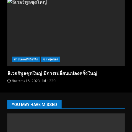
ข่าวบอลพรีเมียร์ลีก
ข่าวฟุตบอล
ลิเวอร์พูลชุดใหญ่ มีการเปลี่ยนแปลงครั้งใหญ่
กันยายน 15, 2023
1229
YOU MAY HAVE MISSED