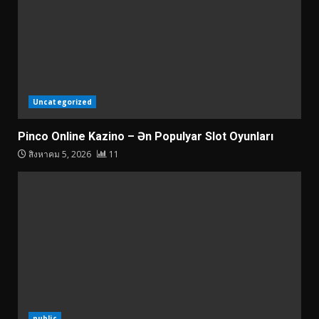
Uncategorized
Pinco Online Kazino – Ən Populyar Slot Oyunları
สิงหาคม 5, 2026
11
public