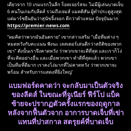
เดียวจาก 10 เกมแรกในลีก ร็อดเจอร์สจะ ไม่มีผู้เล่นบาดเจ็บ
6 คนในเกมกับลีดส์ รวมถึงเจมส์ แมดดิสัน ผู้ทำประตูสูงสุด
แต่มาร์ชยืนยันว่าสุนัขจิ้งจอก ดีกว่าตำแหน่ง ปัจจุบันมาก
https://premier-news.com
“ผมคิดว่าพวกมันอันตราย” เขากล่าวเสริม “เมื่อทีมต่าง ๆ
หมดหวังกับคะแนน ฟังนะ เลสเตอร์เล่นดีกว่าสถิติของพวก
เขา” ดังนั้นเราจึงคาดหวัง ว่าพวกเขาจะดีที่สุด และเราก็โง่
ที่จะคิดอย่างอื่น และเมื่อพวกเขา ทำดีที่สุดแล้ว พวกเขา
เป็นทีมที่ดีมาก เราคงโง่มากที่ไม่คาดหวัง ว่าพวกเขาจะ
พร้อม สำหรับการแสดงที่ยิ่งใหญ่’
แบมฟอร์ดคาดว่า จะกลับมาเป็นตัวจริง
ของลีดส์ ในขณะที่จูเนียร์ ฟีร์โป แบ็ค
ซ้ายจะปรากฏตัวครั้งแรกของฤดูกาล
หลังจากฟื้นตัวจาก อาการบาดเจ็บที่เข่า
แทนที่ปาสกาล สตรุยค์ที่บาดเจ็บ