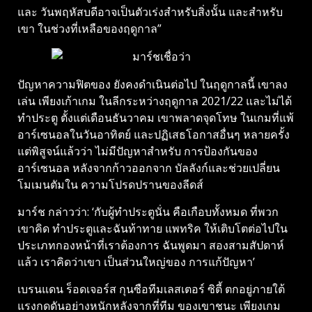
และ วันพฤหัสบดีอาจเป็นตัวเร่งสำหรับสิ่งนั้น และสำหรับ
เขา ในช่วงที่เหลือของฤดูกาล”
ปัญหาความฟิตของ ยังคงดำเนินต่อไป ในฤดูกาลนี้ เขาลง
เล่น เพียงเก้าเกม ในลีกระหว่างฤดูกาล 2021/22 และไม่ได้
ทำประตู ตั้งแต่เดือนธันวาคม เขาพลาดจุดโทษ ในเกมที่แพ้
อาร์เซนอลในวันอาทิตย์ และปฏิเสธโอกาสอื่นๆ หลายครั้ง
แต่พิสูจน์แล้วว่า ไม่มีปัญหาสำหรับ การป้องกันของ
อาร์เซนอล หลังจากก้าวออกจาก บัลลังก์และช่วยเปลี่ยน
โมเมนตัมใน ความโปรดปรานของลีดส์
มาร์ช กล่าวว่า: ‘กับผู้ทำประตูนั่น คือเกือบทั้งหมด ที่พวก
เขาคิด ทำประตูและฉันท้าทาย แพทริค ให้เติบโตต่อไปใน
ประเภทกองหน้าที่เราต้องการ ฉันพูดมา สองสามสัปดาห์
แล้ว เราคิดว่าเขา เป็นส่วนใหญ่ของ การแก้ปัญหา’
เบรนแดน ร็อดเจอร์ส กุนซือทีมเลสเตอร์ ซิตี้ ตกอยู่ภายใต้
แรงกดดันอย่างหนักหลังจากที่ทีม ของเขาชนะ เพียงเกม