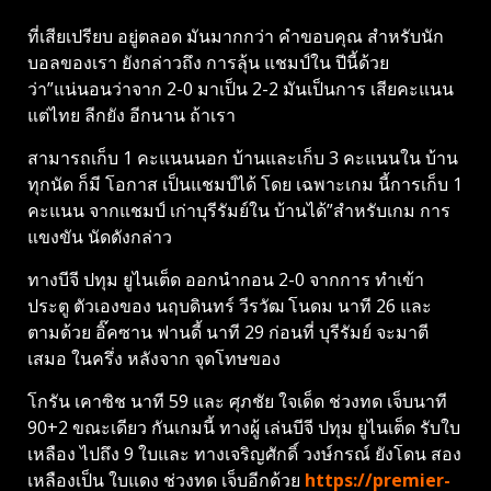
ที่เสียเปรียบ อยู่ตลอด มันมากกว่า คำขอบคุณ สำหรับนัก
บอลของเรา ยังกล่าวถึง การลุ้น แชมป์ใน ปีนี้ด้วย
ว่า”แน่นอนว่าจาก 2-0 มาเป็น 2-2 มันเป็นการ เสียคะแนน
แต่ไทย ลีกยัง อีกนาน ถ้าเรา
สามารถเก็บ 1 คะแนนนอก บ้านและเก็บ 3 คะแนนใน บ้าน
ทุกนัด ก็มี โอกาส เป็นแชมป์ได้ โดย เฉพาะเกม นี้การเก็บ 1
คะแนน จากแชมป์ เก่าบุรีรัมย์ใน บ้านได้”สำหรับเกม การ
แขงขัน นัดดังกล่าว
ทางบีจี ปทุม ยูไนเต็ด ออกนำกอน 2-0 จากการ ทำเข้า
ประตู ตัวเองของ นฤบดินทร์ วีรวัฒ โนดม นาที 26 และ
ตามด้วย อิ๊คซาน ฟานดี้ นาที 29 ก่อนที่ บุรีรัมย์ จะมาตี
เสมอ ในครึ่ง หลังจาก จุดโทษของ
โกรัน เคาซิช นาที 59 และ ศุภชัย ใจเด็ด ช่วงทด เจ็บนาที
90+2 ขณะเดียว กันเกมนี้ ทางผู้ เล่นบีจี ปทุม ยูไนเต็ด รับใบ
เหลือง ไปถึง 9 ใบและ ทางเจริญศักดิ์ วงษ์กรณ์ ยังโดน สอง
เหลืองเป็น ใบแดง ช่วงทด เจ็บอีกด้วย
https://premier-