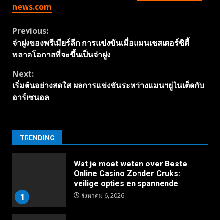
news.com
Continue
Previous:
จ่าฝูงของพรีเมียร์ลีก การแข่งขันเมื่อแมนเชสเตอร์ซิตี้
Reading
พลาดโอกาสที่จะขึ้นเป็นจ่าฝูง
Next:
เริ่มต้นอย่างสดใส ผลการแข่งขันระหว่างแมนฯยูไนเต็ดกับ
อาร์เซนอล
TRENDING
Wat je moet weten over Beste
Online Casino Zonder Cruks:
veilige opties en spannende
1
สิงหาคม 6, 2026