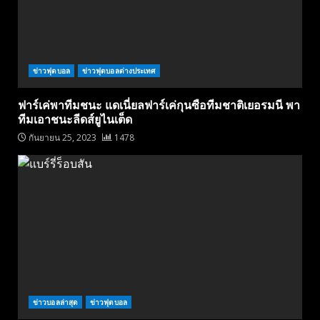
ข่าวฟุตบอล
ข่าวฟุตบอลต่างประเทศ
ฟาร์เค่พาทีมชนะ แดเนี่ยลฟาร์เค่กุนซือทีมชาติเยอรมนี พา
ทีมเอาชนะลีดส์ยูไนเต็ด
กันยายน 25, 2023
1478
ข่าวบอลล่าสุด
ข่าวฟุตบอล