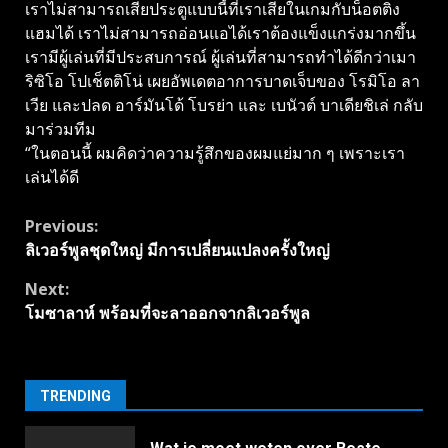
เราไม่สามารถเสียประตูแบบนี้ที่เราเสียในเกมกับน็อตติง
แฮมได้ เราไม่สามารถอ่อนแอได้เราต้องแข็งแกร่งมากขึ้น
เรามีผู้เล่นที่มีประสบการณ์ ผู้เล่นที่สามารถทําได้ดีกว่าเมา
ริซิโอ โปเช็ตติโน่ เผยอัพเดตอาการบาดเจ็บของ โรมิโอ ลา
เวีย และปลด อาร์มันโด้ โบรย่า และ เบนัวต์ บาเดียชิเล่ กลับ
มาร่วมทีม
“ในตอนนี้ ผมคิดว่าความรู้สึกของผมแย่มาก ๆ เพราะเรา
เล่นได้ดี
Continue
Previous:
ลิเวอร์พูลชุดใหญ่ มีการเปลี่ยนแปลงครั้งใหญ่
Reading
Next:
โมซาลาห์ พร้อมที่จะลาออกจากลิเวอร์พูล
TRENDING