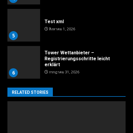
Test xml
สิงหาคม 1, 2026
5
Tower Wettanbieter –
Registrierungsschritte leicht
erklärt
6
กรกฎาคม 31, 2026
RELATED STORIES