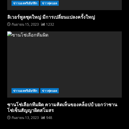
ข่าวบอลพรีเมียร์ลีก
ข่าวฟุตบอล
ลิเวอร์พูลชุดใหญ่ มีการเปลี่ยนแปลงครั้งใหญ่
กันยายน 15, 2023
1232
ข่าวบอลพรีเมียร์ลีก
ข่าวฟุตบอล
ซานโช่เลือกทีมผิด ความคิดเห็นของคล็อปป์ บอกว่าซาน
โช่เซ็นสัญญาผิดสโมสร
กันยายน 13, 2023
948