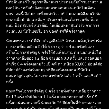
มีต่ออินเตอร์ในฤดูกาลที่ผ่านมา ประกอบกับมีรายงานว่าเอ
เมอร์สัน รอยัลกำลังจะออกจากลอนดอนเหนือในเดือน
มกราคมนี้ จึงไม่ยากที่จะเข้าใจว่าทำไมคอนเต้ถึงสนใจข้อ
ตกลงเพื่อนำนักเตะทีมชาติเนเธอร์แลนด์มาร่วมทีม ท็อต
แน่ม ฮ็อทสเปอร์ สเตเดี้ยม ในเดือนหน้าอันที่จริง จากการ
ลงเล่น 33 นัดในเซเรีย อา ของดัมฟรีส์ครั้งล่าสุด
นักเตะพรสวรรค์ที่มีค่าตัวสูงถึง44.5 ล้านปอนด์อยู่ในฟอร์ม
การเล่นที่ยอดเยี่ยม ยิงได้ 5 ประตู จ่าย 4 แอสซิสต์ และ
สร้างโอกาสสำคัญ 6 ครั้งให้กับเพื่อนร่วมทีม นอกเหนือไป
จากค่าเฉลี่ยของ 1.2 ช็อต จ่ายบอล 0.8 ครั้ง และครอสบอล
สำเร็จ 0.4 ครั้งต่อเกมวิงแบ็ คที่ ค่าเหนื่อย 53,000 ปอนด์ต่อ
สัปดาห์ยังคงฟอร์มเกมรุกที่ดีต่อเนื่องตลอด15นัดใน
แคมเปญปัจจุบัน โดยเจาะตาข่ายไปแล้ว 1 ครั้ง แอสซิสต์ 2
ครั้ง
และสร้างโอกาสสำคัญ 8 ครั้ง รวมทั้งทำค่าเฉลี่ย จากการ
ยิง 1.3 ครั้ง ทำคีย์พาส 1.1 ครั้ง และครอสบอลสำเร็จ 0.5
ครั้งต่อนัดนอกจากนี้ นักเตะวัย 26 ปียังเป็นที่จับตามองจาก
การลงเล่น5 นัดใน ฟุตบอลโลกที่กาตาร์ในฤดูหนาวนี้ โดย