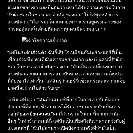
และ โยริส เต็มไปด้วยความเห็นอกเห็นใจต่อเพื่อนร่วมทีม
สโมสรของเขา และยืนยันว่า เคน ได้รับความเคารพในการ
‘รับผิดชอบในช่วงเวลาสำคัญของเกม’ โยริสพูดหลังการ
แข่งขันว่า: “มีอารมณ์มากมายเพราะเราอยู่ตรงกลางของ
การต่อสู้และในท้ายที่สุดเราทุกคนมีความสุขมาก
“แต่ในระดับส่วนตัว ฉันก็เสียใจเหมือนกันเพราะแฮร์รี่เป็น
เพื่อนร่วมทีม คนที่ฉันเคารพอย่างมาก และเป็นคนที่รับผิด
ชอบในช่วงเวลาสำคัญของเกม “มันเป็นจุดเปลี่ยนของการ
แข่งขัน และผมสามารถแบ่งปันช่วงเวลาแห่งความเจ็บปวด
นี้กับเขาได้เท่านั้น “แต่ฉันรู้ว่าแฮร์รี่แข็งแกร่งและความเจ็บ
ปวดนี้จะผ่านไปสำหรับเขา”
โยริส เสริมว่า: “มันเป็นแมตช์ที่ยากในการเจอกับทีมจาก
อังกฤษที่ดีมากๆ ซึ่งสมควรได้รับคำชมเพราะมันเป็นการ
ต่อสู้ที่ยอดเยี่ยมจนจบ “ผมมีส่วนร่วมในเกมนี้มากกว่านัด
อื่นๆ ในทัวร์นาเมนต์นี้ แต่นั่นเป็นเพียงสิ่งที่เราคาดหวังกับคู่
แข่งเหล่านี้ “ฉันไม่สามารถปิดบังความจริงที่ว่ามันเป็น