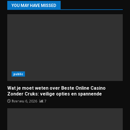
YOU MAY HAVE MISSED
public
Wat je moet weten over Beste Online Casino
Zonder Cruks: veilige opties en spannende
สิงหาคม 6, 2026
7