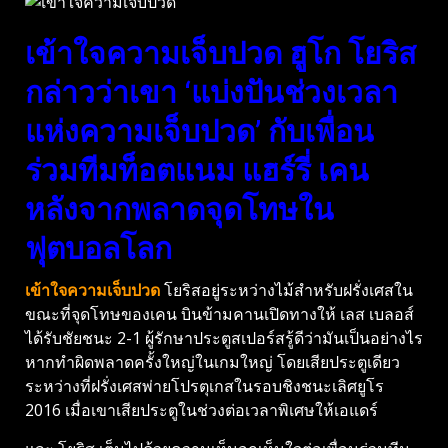
เข้าใจความเจ็บปวด
ฮูโก โยริส
กล่าวว่าเขา ‘แบ่งปันช่วงเวลา
แห่งความเจ็บปวด’ กับเพื่อน
ร่วมทีมท็อตแนม แฮร์รี่ เคน
หลังจากพลาดจุดโทษใน
ฟุตบอลโลก
เข้าใจความเจ็บปวด
โยริสอยู่ระหว่างไม้สำหรับฝรั่งเศสใน
ขณะที่จุดโทษของเคน บินข้ามคานเปิดทางให้ เลส เบลอส์
ได้รับชัยชนะ 2-1 ผู้รักษาประตูสเปอร์สรู้ดีว่ามันเป็นอย่างไร
หากทำผิดพลาดครั้งใหญ่ในเกมใหญ่ โดยเสียประตูเดียว
ระหว่างที่ฝรั่งเศสพ่ายโปรตุเกสในรอบชิงชนะเลิศยูโร
2016 เมื่อเขาเสียประตูในช่วงต่อเวลาพิเศษให้เอแดร์