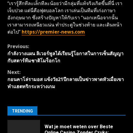
“เรารู้สึกทีละเล็กทีละน้อยว่ามีกลุ่มที่แท้จริงเกิดขึ้นที่นี่ เรา
เจ็บปวด แต่นี่คือฟุตบอลโลก เราเล่นเป็นทีมที่เก่งภาษา
อังกฤษมาก ซึ่งสร้างปัญหาให้กับเรา “นอกเหนือจากนั้น
เราสามารถเหนียวแน่น ทำประตูในช่วงท้าย และเดินหน้า
ต่อไป”
https://premier-news.com
Continue
Previous:
กําลังวางแผน ลิเวอร์พูลได้เรียนรู้โอกาสในการเซ็นสัญญา
Reading
กับสตาร์ทีมชาติโมร็อกโก
Next:
กอนคาโล่รามอส แข้งวัย21ปีกลายเป็นข่าวพาดหัวเมื่อเขา
ทําแฮตทริกระหว่างเกม
TRENDING
Wat je moet weten over Beste
Online Casino Zonder Cruks: