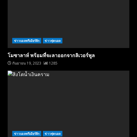
ข่าวบอลพรีเมียร์ลีก
ข่าวฟุตบอล
โมซาลาห์ พร้อมที่จะลาออกจากลิเวอร์พูล
กันยายน 19, 2023
1285
ข่าวบอลพรีเมียร์ลีก
ข่าวฟุตบอล