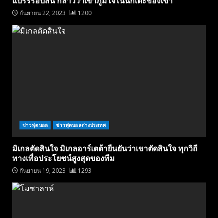
แบร์รี่ร็อบสัน กล่าวว่าเขาภูมิใจในนักเตะของเขา
กันยายน 22, 2023
1200
ข่าวฟุตบอล
ข่าวฟุตบอลต่างประเทศ
มิเกลตัดสินใจ มิเกลอาร์เตต้ายืนยันว่าเขาตัดสินใจ ทุกวิถี
ทางเพื่อประโยชน์สูงสุดของทีม
กันยายน 19, 2023
1293