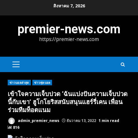
Skip
สิงหาคม 7, 2026
to
content
premier-news.com
https://premier-news.com
PRIMARY
MENU
ข่าวบอลล่าสุด
ข่าวฟุตบอล
เข้าใจความเจ็บปวด ‘ฉันแบ่งปันความเจ็บปวด
นี้กับเขา’ ฮูโกโยริสสนับสนุนแฮร์รี่เคน เพื่อน
ร่วมทีมท็อตแนม
admin_premier_news
ธันวาคม 13, 2022
1 min read
816