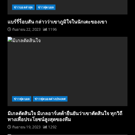
ข่าวบอลล่าสุด
ข่าวฟุตบอล
แบร์รี่ร็อบสัน กล่าวว่าเขาภูมิใจในนักเตะของเขา
กันยายน 22, 2023
1196
ข่าวฟุตบอล
ข่าวฟุตบอลต่างประเทศ
มิเกลตัดสินใจ มิเกลอาร์เตต้ายืนยันว่าเขาตัดสินใจ ทุกวิถี
ทางเพื่อประโยชน์สูงสุดของทีม
กันยายน 19, 2023
1292