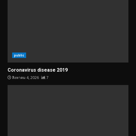
public
Coronavirus disease 2019
สิงหาคม 4, 2026
7