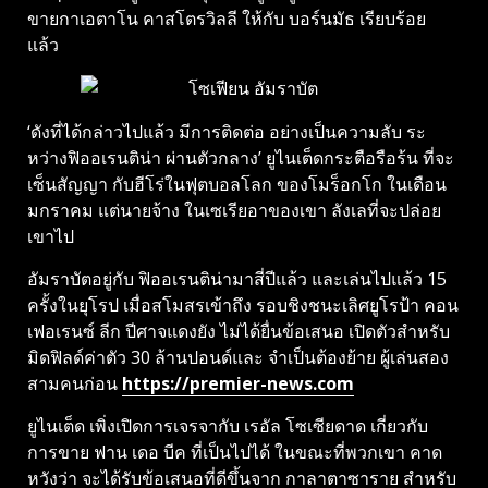
ขายกาเอตาโน คาสโตรวิลลี ให้กับ บอร์นมัธ เรียบร้อย
แล้ว
‘ดังที่ได้กล่าวไปแล้ว มีการติดต่อ อย่างเป็นความลับ ระ
หว่างฟิออเรนติน่า ผ่านตัวกลาง’ ยูไนเต็ดกระตือรือร้น ที่จะ
เซ็นสัญญา กับฮีโร่ในฟุตบอลโลก ของโมร็อกโก ในเดือน
มกราคม แต่นายจ้าง ในเซเรียอาของเขา ลังเลที่จะปล่อย
เขาไป
อัมราบัตอยู่กับ ฟิออเรนติน่ามาสี่ปีแล้ว และเล่นไปแล้ว 15
ครั้งในยุโรป เมื่อสโมสรเข้าถึง รอบชิงชนะเลิศยูโรป้า คอน
เฟอเรนซ์ ลีก ปีศาจแดงยัง ไม่ได้ยื่นข้อเสนอ เปิดตัวสำหรับ
มิดฟิลด์ค่าตัว 30 ล้านปอนด์และ จำเป็นต้องย้าย ผู้เล่นสอง
สามคนก่อน
https://premier-news.com
ยูไนเต็ด เพิ่งเปิดการเจรจากับ เรอัล โซเซียดาด เกี่ยวกับ
การขาย ฟาน เดอ บีค ที่เป็นไปได้ ในขณะที่พวกเขา คาด
หวังว่า จะได้รับข้อเสนอที่ดีขึ้นจาก กาลาตาซาราย สำหรับ