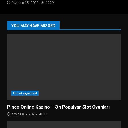
กันยายน 15, 2023
1229
YOU MAY HAVE MISSED
Uncategorized
Pinco Online Kazino – Ən Populyar Slot Oyunları
สิงหาคม 5, 2026
11