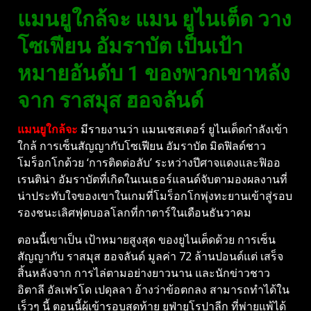
แมนยูใกล้จะ แมน ยูไนเต็ด วาง
โซเฟียน อัมราบัต เป็นเป้า
หมายอันดับ 1 ของพวกเขาหลัง
จาก ราสมุส ฮอจลันด์
แมนยูใกล้จะ
มีรายงานว่า แมนเชสเตอร์ ยูไนเต็ดกำลังเข้า
ใกล้ การเซ็นสัญญากับโซเฟียน อัมราบัต มิดฟิลด์ชาว
โมร็อกโกด้วย ‘การติดต่อลับ’ ระหว่างปีศาจแดงและฟิออ
เรนติน่า อัมราบัตที่เกิดในเนเธอร์แลนด์จับตามองผลงานที่
น่าประทับใจของเขาในเกมที่โมร็อกโกพุ่งทะยานเข้าสู่รอบ
รองชนะเลิศฟุตบอลโลกที่กาตาร์ในเดือนธันวาคม
ตอนนี้เขาเป็น เป้าหมายสูงสุด ของยูไนเต็ดด้วย การเซ็น
สัญญากับ ราสมุส ฮอจลันด์ มูลค่า 72 ล้านปอนด์แต่ เสร็จ
สิ้นหลังจาก การไล่ตามอย่างยาวนาน และนักข่าวชาว
อิตาลี อัลเฟรโด เปดุลลา อ้างว่าข้อตกลง สามารถทำได้ใน
เร็วๆ นี้ ตอนนี้ผู้เข้ารอบสุดท้าย ยูฟ่ายูโรปาลีก ที่พ่ายแพ้ได้