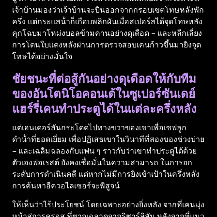
เจ้าบ้านมองว่าเจ้าบ้านจะบินออกจากกรอบเขตโทษหลังพัก
ครึ่ง แต่กระแสน้ําก็เกือบพลิกผันเมื่อสเปอร์สได้จุดโทษหลัง
คุกโฉบมาโหม่งบอลข้ามคานอย่างดุเดือด – และหลีกเลี่ยง
การโดนใบแดงหลังผ่านการตรวจสอบเคนก้าวขึ้นมายิงจุด
โทษได้อย่างมั่นใจ
ชัยชนะที่ต่อสู้กันอย่างดุเดือดให้กับทีม
ของอันโตนิโอคอนเต้ในซูเปอร์ซันเดย์
แฮร์รี่เคนทําประตูได้ในแต่ละครึ่งหลัง
แต่เฮนเดอร์สันกระโดดไปทางขวาของเขาเพื่อเซฟลูก
ดําน้ําที่ยอดเยี่ยม เพื่อปฏิเสธเขาในวินาทีที่สองของช่วงบ่าย
– และเฉลิมฉลองกับแฟน ๆ ราวกับว่าเขาทําประตูได้ด้วย
ตัวเองฟอเรสต์ ยังคงเชื่อมั่นในความสามารถ ในการยก
ระดับการดําเนินคดี แต่หากไม่มีการยิงเข้าเป้าในครึ่งหลัง
การค้นหาอีควอไลเซอร์จะพิสูจน์
ให้เห็นว่าไร้ประโยชน์ โดยเฉพาะอย่างยิ่งหลัง จากที่เคนมุ่ง
หน้าสู่การครอส ที่ชาญฉลาดจากริชาร์ลิสัน หลังจากที่แนว