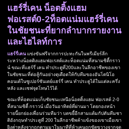
แฮร์รี่เคน น็อตติ้งแฮม
ฟอเรสต์0-2ท็อตแน่มแฮร์รี่เคน
ในชัยชนะที่ยากลําบากรายงาน
และไฮไลท์การ
แฮร์รี่เคน
แข่งขันฟรีจากการปะทะกันในพรีเมียร์ลีก
ระหว่างน็อตติงแฮมฟอเรสต์และท็อตแน่มที่สนามซิตี้กราว
น์ ขณะที่แฮร์รี่ เคน ทําประตูที่200และในลีกอาชีพของเขา
ในชัยชนะที่ต่อสู้กันอย่างดุเดือดให้กับทีมของอันโตนิโอ
คอนเต้ในซูเปอร์ซันเดย์แฮร์รี่ เคน ทําประตูได้ในแต่ละครึ่ง
หลัง และเซฟจุดโทษไว้ได้
ขณะที่ท็อตแน่มเก็บชัยชนะเหนือน็อตติ้งแฮม ฟอเรสต์ 2-0
ที่สนามซิตี้ กราวน์ เมื่อวันอาทิตย์ที่ผ่านมา โดยกองหน้า
รายนี้ยกย่องเพื่อนร่วมทีมว่า บดขยี้อีกสามแต้มกัปตันทีมชา
ติอังกฤษทําประตูที่ 200 ในลีกอาชีพค้าแข้งของเขาเมื่อเขา
ยิงต่ําหลังจากถูกตามมาในนาทีที่ห้าเคนถูกขัดขวางจากจุด