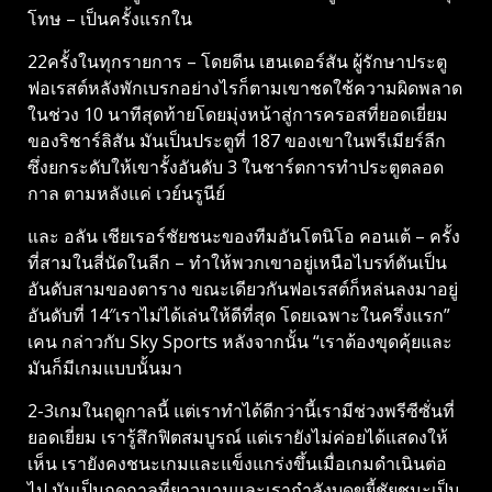
โทษ – เป็นครั้งแรกใน
22ครั้งในทุกรายการ – โดยดีน เฮนเดอร์สัน ผู้รักษาประตู
ฟอเรสต์หลังพักเบรกอย่างไรก็ตามเขาชดใช้ความผิดพลาด
ในช่วง 10 นาทีสุดท้ายโดยมุ่งหน้าสู่การครอสที่ยอดเยี่ยม
ของริชาร์ลิสัน มันเป็นประตูที่ 187 ของเขาในพรีเมียร์ลีก
ซึ่งยกระดับให้เขารั้งอันดับ 3 ในชาร์ตการทําประตูตลอด
กาล ตามหลังแค่ เวย์นรูนีย์
และ อลัน เชียเรอร์ชัยชนะของทีมอันโตนิโอ คอนเต้ – ครั้ง
ที่สามในสี่นัดในลีก – ทําให้พวกเขาอยู่เหนือไบรท์ตันเป็น
อันดับสามของตาราง ขณะเดียวกันฟอเรสต์ก็หล่นลงมาอยู่
อันดับที่ 14″เราไม่ได้เล่นให้ดีที่สุด โดยเฉพาะในครึ่งแรก”
เคน กล่าวกับ Sky Sports หลังจากนั้น “เราต้องขุดคุ้ยและ
มันก็มีเกมแบบนั้นมา
2-3เกมในฤดูกาลนี้ แต่เราทําได้ดีกว่านี้เรามีช่วงพรีซีซั่นที่
ยอดเยี่ยม เรารู้สึกฟิตสมบูรณ์ แต่เรายังไม่ค่อยได้แสดงให้
เห็น เรายังคงชนะเกมและแข็งแกร่งขึ้นเมื่อเกมดําเนินต่อ
ไป มันเป็นฤดูกาลที่ยาวนานและเรากําลังบดขยี้ชัยชนะเป็น