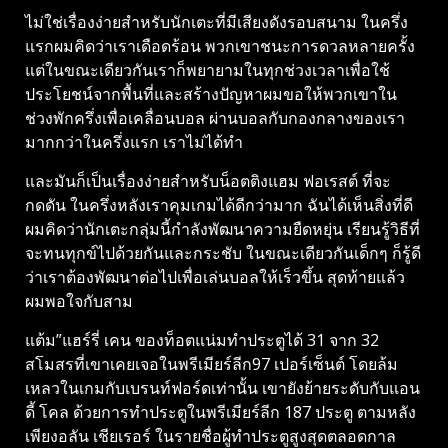
ไม่ใช่เรื่องง่ายสําหรับนักเตะที่มีเสียงดังรอบสนาม ในครึ่ง
แรกผมคิดว่าเราเดือดร้อน พวกเขาชนะการดวลหลายครั้ง
แต่ในขณะเดียวกันเราก็พยายามในทุกช่วงเวลาเพื่อใช้
ประโยชน์จากพื้นที่และสร้างปัญหาผมขอให้พวกเขาใน
ช่วงพักครึ่งเพื่อเคลื่อนบอล ผ่านบอลกับกองกลางของเรา
มากกว่าในครึ่งแรก เราไม่ได้ทํา
และมันก็เป็นเรื่องง่ายสําหรับน็อตติงแฮม ฟอเรสต์ ที่จะ
กดดัน ในครึ่งหลังเราคุมเกมได้ดีกว่ามาก ฉันได้เห็นสิ่งที่ดี
ผมคิดว่านักเตะกลุ่มนี้กําลังพัฒนาความยืดหยุ่น เรียนรู้วิธีที่
จะทนทุกข์ไปด้วยกันและกระชับ ในขณะเดียวกันเด็กๆ ก็รู้ดี
ว่าเราต้องพัฒนาต่อไปเพื่อเล่นบอลให้เร็วขึ้น สุดท้ายแล้ว
ผมพอใจกับสาม
แต้ม”แฮร์รี่ เคน ของท็อตแน่มทําประตูได้ 31 จาก 32
สโมสรที่เขาเคยเจอในพรีเมียร์ลีก97 เปอร์เซ็นต์ โดยล้ม
เหลวในเกมกับเบรนท์ฟอร์ดเท่านั้น เขายังย้ายระดับกับแอน
ดี้ โคล ด้วยการทําประตูในพรีเมียร์ลีก 187 ประตู ตามหลัง
เพียงอลัน เชียเรอร์ ในรายชื่อผู้ทําประตูสูงสุดตลอดกาล