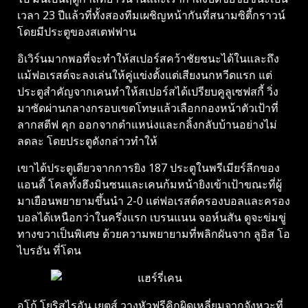
เวลา 23 ปีแล้วที่ทั้งสองทีมเผชิญหน้ากันที่สนามซิตี้กราวน์
โดยมีประตูของสเตฟฟาน
อิเวิร์นมากพอที่จะทําให้สเปอร์สคว้าชัยชนะได้ในและถึง
แม้ฟอเรสต์จะลงเล่นให้คู่แข่งตั้งแต่เสียงนกหวีดแรก แต่
ประตูสําคัญจากเคนทําให้สเปอร์สได้เปรียบคูลูเซฟสกี้ วิ่ง
มาซัดผ่านกลางกรอบเขตโทษแล้วเลือกกองหน้าตัวเป้าที่
ลากสตีฟ คุก ออกจากตําแหน่งและกลิ้งกลับบ้านอย่างไม่
ลดละ โดยประตูดังกล่าวทําให้
เขาได้ประตูเดียวจากการยิง 187 ประตูในพรีเมียร์ลีกของ
แอนดี้ โคลทั้งฮึงมินซนและเคนก้มหน้ายิงเข้าเป้าขณะที่ผู้
มาเยือนพยายามขึ้นนํา 2-0 แต่ฟอเรสต์ครองบอลและครอง
บอลได้เหนือกว่าในครึ่งแรก เบรนแนน จอห์นสัน ดูจะข่มขู่
ทางขวาเป็นพิเศษ ด้วยความพยายามที่พลิกผันจาก ลูอิส โอ
ไบรอัน ที่โดน
อูโก้ โยริสไรอัน เยตส์ วางหัวฟรีคิกผิดเหลี่ยมจากจังหวะที่