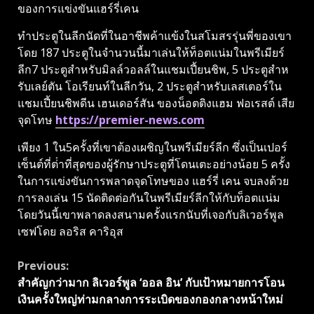
ของการแข่งขันแฮร์รี่เคน
ทําประตูในลีกนัดที่ในอาชีพค้าแข้งในสโมสรรุ่นพี่ของเขา
โดย 187 ประตูในจํานวนนี้มาเล่นให้ท็อตแน่มในพรีเมียร์
ลีก7 ประตูสําหรับมิลล์วอลล์ในแชมเปี้ยนชิพ, 5 ประตูสําห
รับเลย์ตัน โอเรียนท์ในลีกวัน, 2 ประตูสําหรับเลสเตอร์ใน
แชมเปี้ยนชิพดีน เฮนเดอร์สัน ของน็อตติงแฮม ฟอเรสต์ เสีย
จุดโทษ
https://premier-news.com
เพียง 1 ใน5ครั้งที่เขาต้องเผชิญในพรีเมียร์ลีก ซึ่งเป็นเปอร์
เซ็นต์ที่ต่ําที่สุดของผู้รักษาประตูที่โดนเตะอย่างน้อย 5 ครั้ง
ในการแข่งขันการพลาดจุดโทษของ แฮร์รี่ เคน จบลงด้วย
การลงเล่น 15 นัดติดต่อกันในพรีเมียร์ลีกให้กับท็อตแน่ม
โดยวันนี้เขาพลาดลงสนามครั้งแรกนับที่เจอกับลิเวอร์พูล
เซฟโดย ลอริส คาริอุส
Continue
Previous:
สําคัญกว่ามาก ลิเวอร์พูล ‘ออล อิน’ กับเป้าหมายการโอน
Reading
เงินครั้งใหญ่ท่ามกลางการระเบิดของกองกลางหน้าใหม่